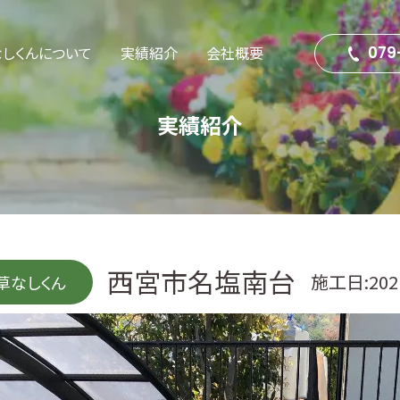
なしくんについて
実績紹介
会社概要
079
実績紹介
草なしくん
太陽光全般
エクステリア・外構工事
塗装工事
西宮市名塩南台
屋根工事
施工日:2021
草なしくん
解体工事
伐採・剪定
リフォーム