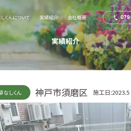
なしくんについて
実績紹介
会社概要
079
実績紹介
草なしくん
太陽光全般
エクステリア・外構工事
塗装工事
神戸市須磨区
屋根工事
施工日:2023.5
草なしくん
解体工事
伐採・剪定
リフォーム