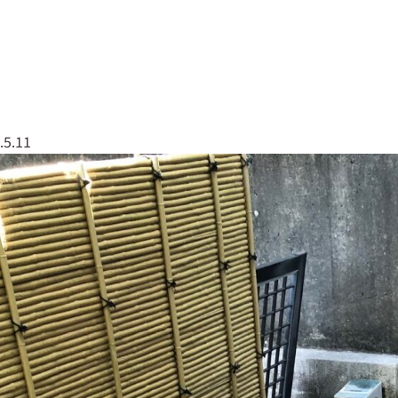
なしくんについて
実績紹介
会社概要
079
.5.11
草なしくん
太陽光全般
エクステリア・外構工事
塗装工事
屋根工事
解体工事
伐採・剪定
リフォーム