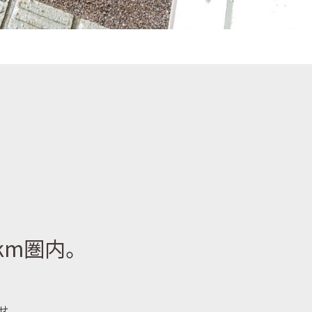
km圏内。
せ。