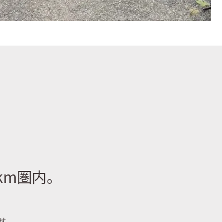
km圏内。
せ。