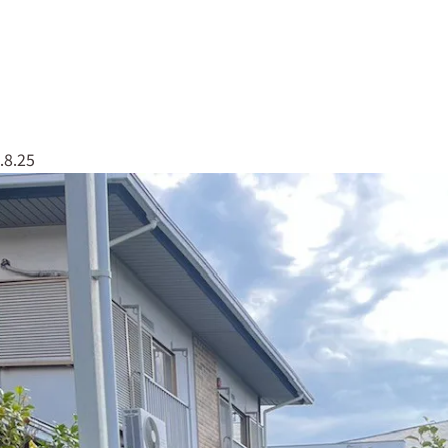
なしくんについて
実績紹介
会社概要
079
.8.25
草なしくん
太陽光全般
エクステリア・外構工事
塗装工事
屋根工事
解体工事
伐採・剪定
リフォーム