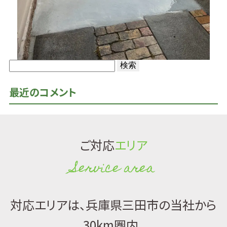
検
索:
最近のコメント
ご対応
エリア
Service area
対応エリアは、兵庫県三田市の当社から
30km圏内。