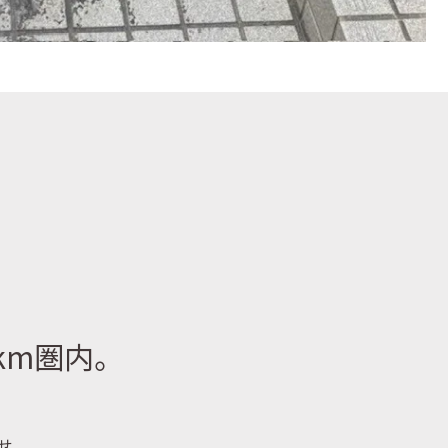
km圏内。
せ。