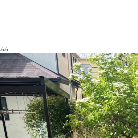
なしくんについて
実績紹介
会社概要
079
.6.6
草なしくん
太陽光全般
エクステリア・外構工事
塗装工事
屋根工事
解体工事
伐採・剪定
リフォーム