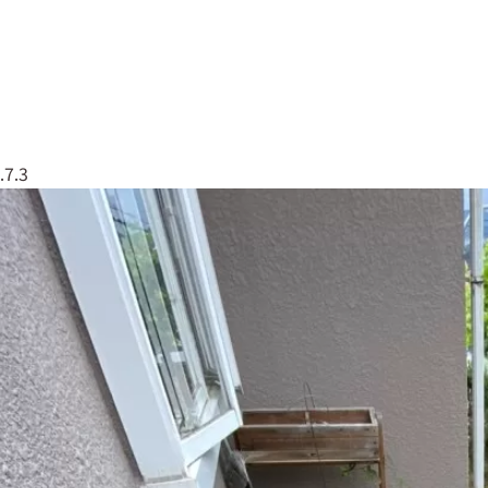
なしくんについて
実績紹介
会社概要
079
.7.3
草なしくん
太陽光全般
エクステリア・外構工事
塗装工事
屋根工事
解体工事
伐採・剪定
リフォーム