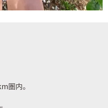
km圏内。
せ。