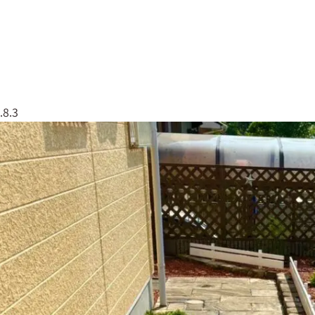
なしくんについて
実績紹介
会社概要
079
.8.3
草なしくん
太陽光全般
エクステリア・外構工事
塗装工事
屋根工事
解体工事
伐採・剪定
リフォーム