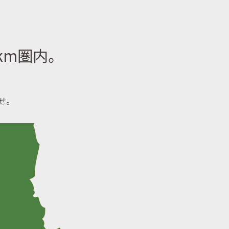
km圏内。
せ。