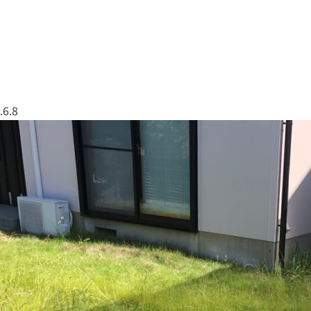
なしくんについて
実績紹介
会社概要
079
.6.8
草なしくん
太陽光全般
エクステリア・外構工事
塗装工事
屋根工事
解体工事
伐採・剪定
リフォーム