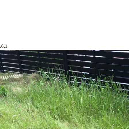
なしくんについて
実績紹介
会社概要
079
.6.1
草なしくん
太陽光全般
エクステリア・外構工事
塗装工事
屋根工事
解体工事
伐採・剪定
リフォーム