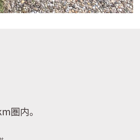
km圏内。
せ。