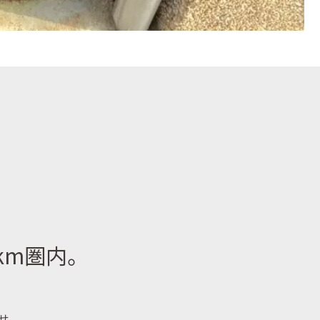
km圏内。
せ。