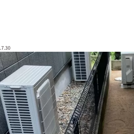
なしくんについて
実績紹介
会社概要
079
.7.30
草なしくん
太陽光全般
エクステリア・外構工事
塗装工事
屋根工事
解体工事
伐採・剪定
リフォーム