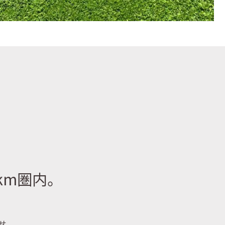
km圏内。
せ。