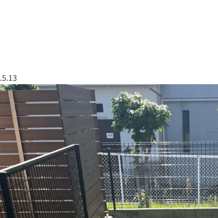
なしくんについて
実績紹介
会社概要
079
.5.13
草なしくん
太陽光全般
エクステリア・外構工事
塗装工事
屋根工事
解体工事
伐採・剪定
リフォーム